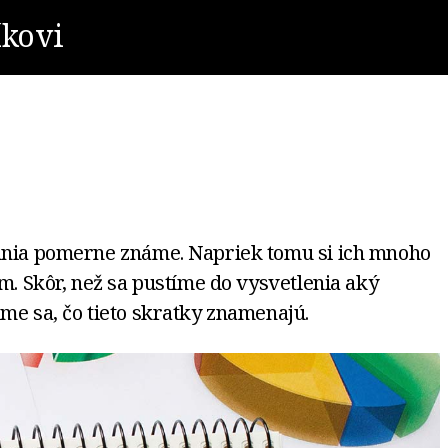
íkovi
kania pomerne známe. Napriek tomu si ich mnoho
am. Skôr, než sa pustíme do vysvetlenia aký
me sa, čo tieto skratky znamenajú.