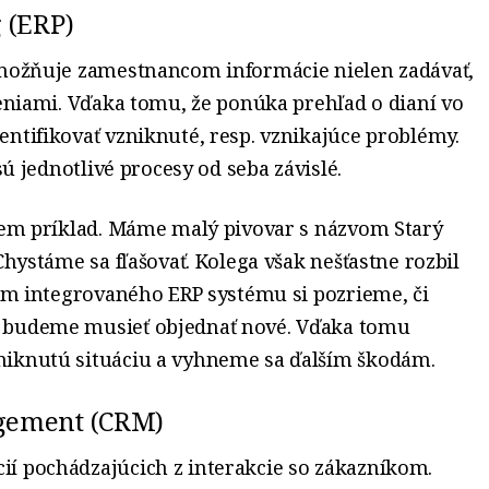
 (ERP)
Umožňuje zamestnancom informácie nielen zadávať,
leniami. Vďaka tomu, že ponúka prehľad o dianí vo
ntifikovať vzniknuté, resp. vznikajúce problémy.
sú jednotlivé procesy od seba závislé.
diem príklad. Máme malý pivovar s názvom Starý
Chystáme sa fľašovať. Kolega však nešťastne rozbil
vom integrovaného ERP systému si pozrieme, či
o budeme musieť objednať nové. Vďaka tomu
niknutú situáciu a vyhneme sa ďalším škodám.
gement (CRM)
í pochádzajúcich z interakcie so zákazníkom.