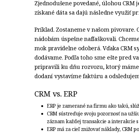
Zjednodušene povedané, úlohou CRM je
získané dáta sa dajú následne využiť pri
Príklad. Zostaneme v našom pivovare.
nádobám úspešne nafľaškovali. Chceme 
mok pravidelne odoberá. Vďaka
CRM s
dodávame. Podľa toho sme ešte pred va
pripravili ku dňu rozvozu, ktorý máme
dodaní vystavíme faktúru a odsledujem
CRM vs. ERP
ERP je zamerané na firmu ako takú, slúž
CRM sústreďuje svoju pozornosť na užši
záznam každej transakcie a interakcie 
ERP má za cieľ znižovať náklady, CRM p