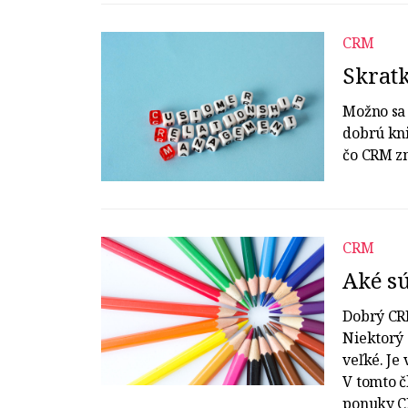
CRM
Skrat
Možno sa 
dobrú kni
čo CRM z
CRM
Aké sú
Dobrý CRM
Niektorý 
veľké. Je
V tomto č
ponuky C