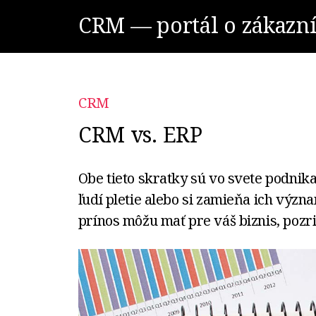
CRM — portál o zákazn
CRM
CRM vs. ERP
Obe tieto skratky sú vo svete podni
ľudí pletie alebo si zamieňa ich význ
prínos môžu mať pre váš biznis, pozri