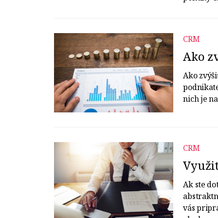
CRM
Ako z
Ako zvýši
podnikate
nich je n
CRM
Využi
Ak ste do
abstraktn
vás pripr