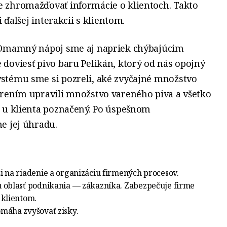
 zhromažďovať informácie o klientoch. Takto
 ďalšej interakcii s klientom.
 Omamný nápoj sme aj napriek chýbajúcim
doviesť pivo baru Pelikán, ktorý od nás opojný
ystému
sme si pozreli, aké zvyčajné množstvo
rením upravili množstvo vareného piva a všetko
 u klienta poznačený. Po úspešnom
e jej úhradu.
i na riadenie a organizáciu firmených procesov.
u oblasť podnikania — zákazníka. Zabezpečuje firme
s klientom.
omáha zvyšovať zisky.