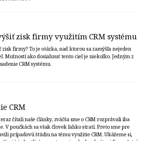
výšiť zisk firmy využitím CRM systému
ť zisk firmy? To je otázka, nad ktorou sa zamýšľa nejeden
ľ. Možností ako dosiahnuť tento cieľ je niekoľko. Jedným z
asadenie CRM systému.
tie CRM
teraz čítali naše články, zväčša sme o CRM rozprávali iba
e. V poučkách sa však človek ľahko stratí. Preto sme pre
avili prípadovú štúdiu na tému využitie CRM. Ukážeme si,