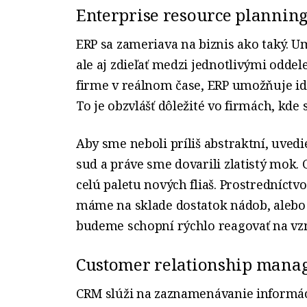
Enterprise resource planning
ERP sa zameriava na biznis ako taký. 
ale aj zdieľať medzi jednotlivými odde
firme v reálnom čase, ERP umožňuje ide
To je obzvlášť dôležité vo firmách, kde 
Aby sme neboli príliš abstraktní, uve
sud a práve sme dovarili zlatistý mok. 
celú paletu nových fliaš. Prostredníct
máme na sklade dostatok nádob, aleb
budeme schopní rýchlo reagovať na vz
Customer relationship mana
CRM slúži na zaznamenávanie informáci