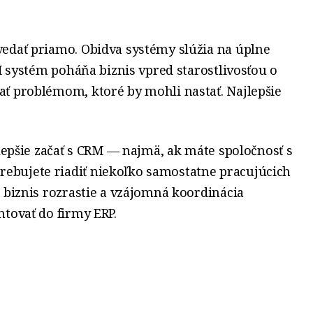
edať priamo. Obidva systémy slúžia na úplne
M systém poháňa biznis vpred starostlivosťou o
ť problémom, ktoré by mohli nastať. Najlepšie
 lepšie začať s CRM — najmä, ak máte spoločnosť s
bujete riadiť niekoľko samostatne pracujúcich
 biznis rozrastie a vzájomná koordinácia
ntovať do firmy ERP.