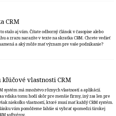
ka CRM
to stalo aj vám. Čítate odborný článok v časopise alebo
hu a zrazu narazíte v texte na skratka CRM. Chcete vedieť
namená a aký môže mať význam pre vaše podnikanie?
 kľúčové vlastnosti CRM
 systém má množstvo rôznych vlastností a aplikácií.
sa vďaka tomu hodí skôr pre menšie firmy, iný zas len pre
 však niekoľko vlastností, ktoré musí mať každý CRM systém.
lánku vám pomôžeme ľahšie si vybrať spomedzi širokej
RM softvérov.